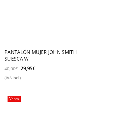
PANTALÓN MUJER JOHN SMITH
SUESCA W
El
El
29,95
€
40,00
€
precio
precio
(IVA incl.)
original
actual
era:
es:
40,00€.
29,95€.
Venta