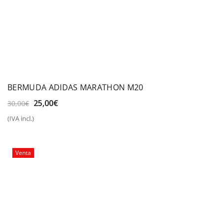
BERMUDA ADIDAS MARATHON M20
El
El
25,00
€
30,00
€
precio
precio
(IVA incl.)
original
actual
era:
es:
30,00€.
25,00€.
Venta