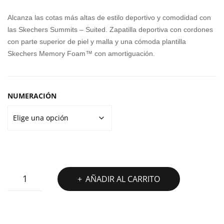
original
actual
YBE
MA
Alcanza las cotas más altas de estilo deportivo y comodidad con
R
FLE
era:
es:
las Skechers Summits – Suited. Zapatilla deportiva con cordones
CLA
XF
con parte superior de piel y malla y una cómoda plantilla
70,00€.
55,00€.
SSI
OC
Skechers Memory Foam™ con amortiguación.
C
US
100
MO
DER
NUMERACIÓN
N
AC+
PS
ZAPATILLAS
AÑADIR AL CARRITO
SKECHERS
SUMMITS
SUITED
cantidad