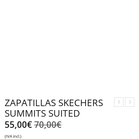
ZAPATILLAS SKECHERS
SUMMITS SUITED
APA
APA
TILL
TILL
El
El
55,00
€
70,00
€
AS
AS
precio
precio
(IVA incl.)
J’HA
PU