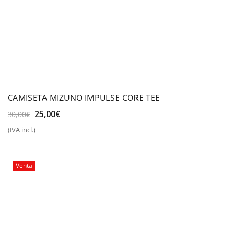
CAMISETA MIZUNO IMPULSE CORE TEE
El
El
25,00
€
30,00
€
precio
precio
(IVA incl.)
original
actual
era:
es:
30,00€.
25,00€.
Venta