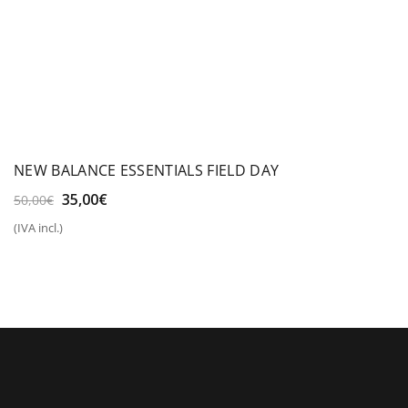
NEW BALANCE ESSENTIALS FIELD DAY
El
El
35,00
€
50,00
€
precio
precio
(IVA incl.)
original
actual
era:
es:
50,00€.
35,00€.