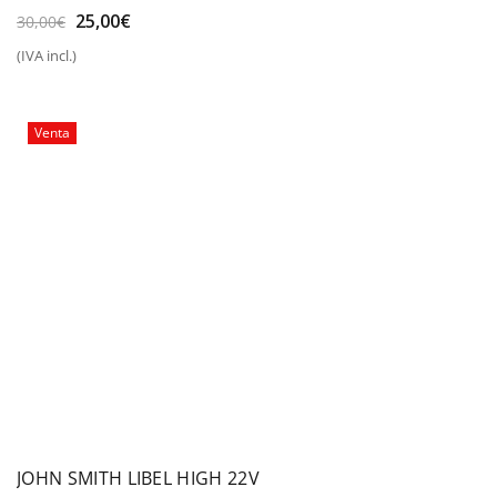
El
El
25,00
€
30,00
€
precio
precio
(IVA incl.)
original
actual
era:
es:
30,00€.
25,00€.
Venta
JOHN SMITH LIBEL HIGH 22V