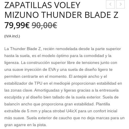
ZAPATILLAS VOLEY
MIZUNO THUNDER BLADE Z
APA
APA
TILL
TILL
El
El
79,99
€
90,00
€
AS
AS
precio
precio
(IVA incl.)
MIZ
SKE
original
actual
UN
CHE
La Thunder Blade Z, recién remodelada desde la parte superior
O
RS
era:
es:
hasta la suela, es el modelo óptimo para la comodidad y la
VO
NIÑ
ligereza. La construcción superior libre de tensiones junto con
90,00€.
79,99€.
LEY
A
una suave inyección de EVA y una suela de diseño ligero te
permiten centrarte en el momento. El antepié ancho y el
TH
CO
estabilizador de TPU en el mediopié proporcionan estabilidad en
UN
SMI
las zonas clave. Amortiguadas y ligeras gracias a la entresuela
DER
C
esculpida y al diseño bien tallado de la suela exterior. Suela de
BLA
GL
balancín ancho que proporciona gran estabilidad. Plantilla
DE
OW
extraíble de 5 mm y placa strobel U4icX para un confort inicial
Z
S
más suave. Suela exterior de caucho que no deja marcas para un
gran agarre en la pista.
LIG