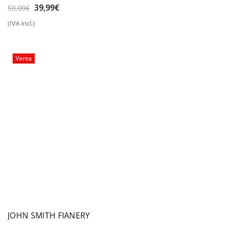
El
El
39,99
€
50,00
€
precio
precio
(IVA incl.)
original
actual
era:
es:
50,00€.
39,99€.
Venta
JOHN SMITH FIANERY