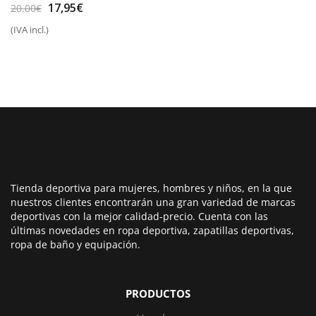
El
El
17,95
€
20,00
€
precio
precio
(IVA incl.)
original
actual
era:
es:
20,00€.
17,95€.
Tienda deportiva para mujeres, hombres y niños, en la que
nuestros clientes encontrarán una gran variedad de marcas
deportivas con la mejor calidad-precio. Cuenta con las
últimas novedades en ropa deportiva, zapatillas deportivas,
ropa de baño y equipación.
PRODUCTOS