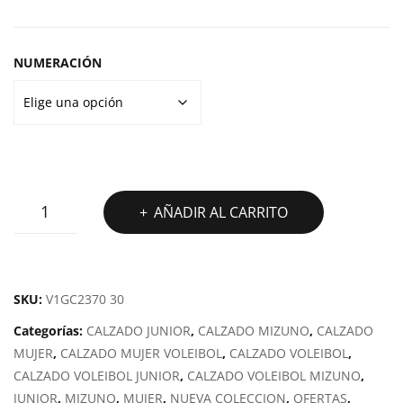
HTS
NUMERACIÓN
ZAPATILLAS
AÑADIR AL CARRITO
VOLEY
MIZUNO
THUNDER
BLADE
SKU:
V1GC2370 30
Z
Categorías:
CALZADO JUNIOR
,
CALZADO MIZUNO
,
CALZADO
cantidad
MUJER
,
CALZADO MUJER VOLEIBOL
,
CALZADO VOLEIBOL
,
CALZADO VOLEIBOL JUNIOR
,
CALZADO VOLEIBOL MIZUNO
,
JUNIOR
,
MIZUNO
,
MUJER
,
NUEVA COLECCION
,
OFERTAS
,