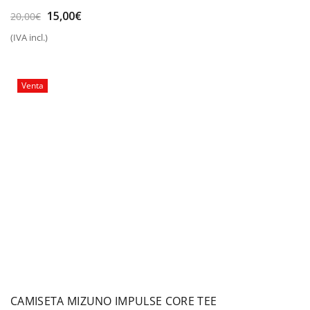
El
El
15,00
€
20,00
€
precio
precio
(IVA incl.)
original
actual
era:
es:
20,00€.
15,00€.
Venta
CAMISETA MIZUNO IMPULSE CORE TEE