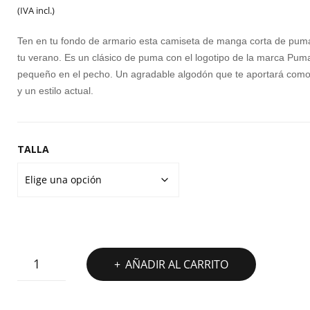
precio
precio
P
(IVA incl.)
M
original
actual
Ten en tu fondo de armario esta camiseta de manga corta de pum
ES
era:
es:
tu verano. Es un clásico de puma con el logotipo de la marca Pum
E
pequeño en el pecho. Un agradable algodón que te aportará com
30,00€.
21,00€.
IA
y un estilo actual.
S
L
G
TALLA
CAMISETA
AÑADIR AL CARRITO
PUMA
ESSENTIALS
SMALL