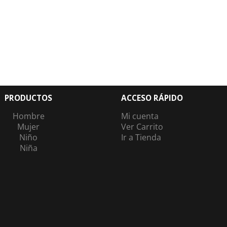
PRODUCTOS
ACCESO RÁPIDO
Hombre
Mi cuenta
Mujer
Ver Carrito
Niño
Ir a Tienda
Niña