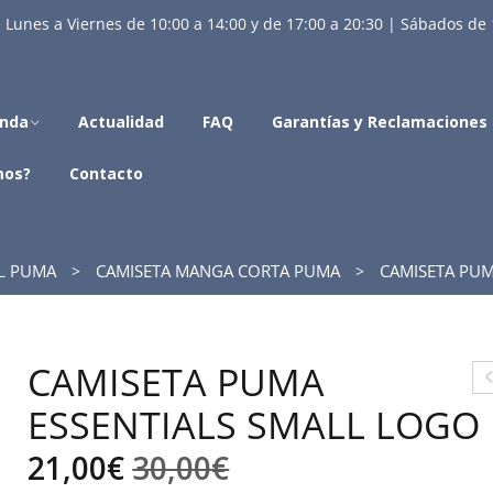
 Lunes a Viernes de 10:00 a 14:00 y de 17:00 a 20:30 | Sábados de 
enda
Actualidad
FAQ
Garantías y Reclamaciones
mos?
Contacto
IL PUMA
CAMISETA MANGA CORTA PUMA
CAMISETA PUM
CAMISETA PUMA
A
ESSENTIALS SMALL LOGO
SE
El
El
21,00
€
30,00
€