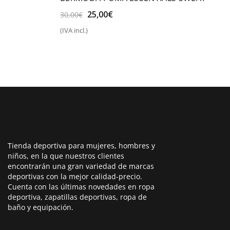
El
El
25,00
€
30,00
€
precio
precio
(IVA incl.)
original
actual
Seleccionar opciones
era:
es:
30,00€.
25,00€.
Tienda deportiva para mujeres, hombres y
niños, en la que nuestros clientes
encontrarán una gran variedad de marcas
deportivas con la mejor calidad-precio.
Cuenta con las últimas novedades en ropa
deportiva, zapatillas deportivas, ropa de
baño y equipación.