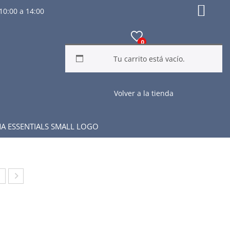
10:00 a 14:00
0
Tu carrito está vacío.
Volver a la tienda
A ESSENTIALS SMALL LOGO
MI
ONJ
T
UN
A
TO