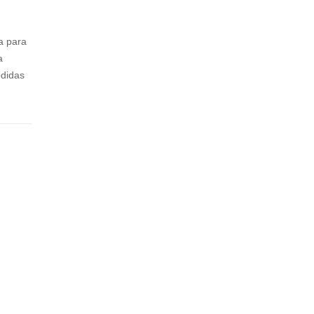
U
VER
A
AN
a para
S
O
a
NT
PU
odidas
L
MA
MIN
O
ICA
O
TS