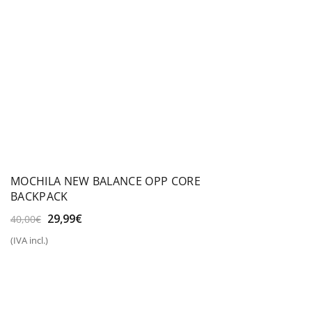
MOCHILA NEW BALANCE OPP CORE
BACKPACK
El
El
29,99
€
40,00
€
precio
precio
(IVA incl.)
original
actual
era:
es:
40,00€.
29,99€.