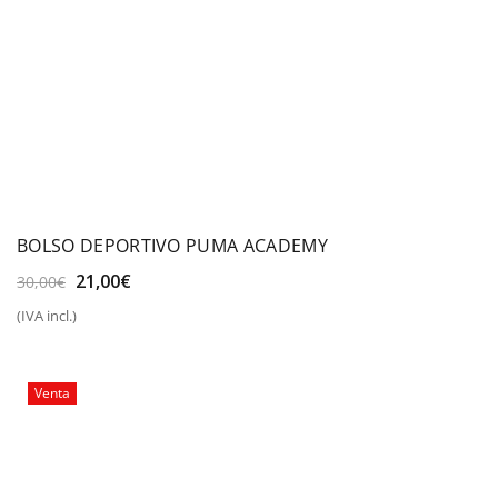
BOLSO DEPORTIVO PUMA ACADEMY
El
El
21,00
€
30,00
€
precio
precio
(IVA incl.)
original
actual
era:
es:
30,00€.
21,00€.
Venta