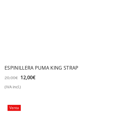
ESPINILLERA PUMA KING STRAP
El
El
12,00
€
20,00
€
precio
precio
(IVA incl.)
original
actual
era:
es:
20,00€.
12,00€.
Venta