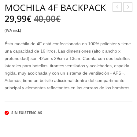
MOCHILA 4F BACKPACK
El
El
ANT
APA
29,99
€
40,00
€
AL
TILL
precio
precio
(IVA incl.)
ÓN
AS
original
actual
4F
ADI
Ésta mochila de 4F está confeccionada en 100% poliester y tiene
TR
DAS
era:
es:
una capacidad de 16 litros. Las dimensiones (alto x ancho x
OU
CO
profundidad) son 42cm x 29cm x 13cm. Cuenta con dos bolsillos
40,00€.
29,99€.
laterales para botellas, tirantes ventilados y acolchados, espalda
SER
URT
rígida, muy acolchada y con un sistema de ventilación «AFS».
S
SIL
Además, tiene un bolsillo adiccional dentro del compartimento
K
principal y elementos reflectantes en las correas de los hombros.
SIN EXISTENCIAS