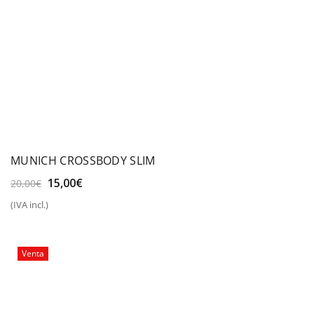
MUNICH CROSSBODY SLIM
El
El
15,00
€
20,00
€
precio
precio
(IVA incl.)
original
actual
era:
es:
20,00€.
15,00€.
Venta